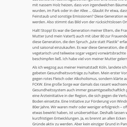
mit nassem Holz heizen, dass von irgendwelchen Bäume
wurden, im Park oder in der Allee … Glaubt ihr etwa, da
Feinstaub und sonstige Emissionen? Diese Generation w
werden. Also stimmt das Bild von der rücksichtslosen 
Halt! Stopp! Es war die Generation meiner Eltern, die 
Mutter (und mein Vater!!) auch mit über 80 zur Frauendem
diese Generation, die den Spruch „Jute statt Plastik“ erf
und saisonal einzukaufen. Es war diese Generation, die da
vegetarisch und teilweise sogar vegan) vorwärtsbrachte –
beschimpfen ließ. Ich habe viel von meiner Mutter geler
Als ich wegzog aus meiner Heimatstadt Köln, landete ic
gebeten Gesundheitsvorträge zu halten. Mein erster Vort
gegen rotes Fleisch oder Alkoholismus, sondern klärte 
FCKW. Eine große Sorge war damals das rasant wachsen
Gesundheitssystem auch immer gesamtgesellschaftlich 
eine Ärzteinitiative in der Region, die sich gegen die 
Boden einsetzte. Eine Initiative zur Förderung von Windr
80er Jahre. Wir waren mehr oder weniger erfolgreich – of
etwas bewirkt haben, ist unübersehbar. Deshalb lassen 
kurzfristigen Entwicklungen. Ja, es brennt an allen Ecken
Gründe aktiv zu werden. Aber kein einziger Grund in Pa