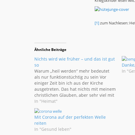
Kriegskinder lesen will,
[1]
zum Nachlesen: Heft
Ähnliche Beiträge
Nichts wird wie früher – und das ist gut
so
Danke,
Warum „heil werden“ mehr bedeutet
In "Ge
als nur funktionstüchtig zu sein Vor
einiger Zeit bin ich aus der Kirche
ausgetreten. Das hat nichts mit meinem
christlichen Glauben, aber sehr viel mit
dem „Verein“ Kirche (wenn ich das mal
In "Heimat"
so salopp sagen darf) zu tun. Es folgten
ein Gespräch mit dem Dekan…
Mit Corona auf der perfekten Welle
reiten
In "Gesund leben"