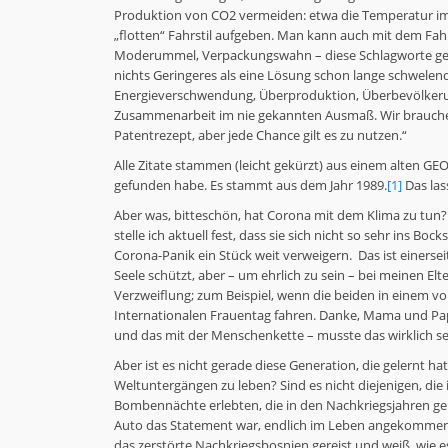
Produktion von CO
2
vermeiden: etwa die Temperatur im
„flotten“ Fahrstil aufgeben. Man kann auch mit dem F
Moderummel, Verpackungswahn – diese Schlagworte ge
nichts Geringeres als eine Lösung schon lange schwele
Energieverschwendung, Überproduktion, Überbevölkerung
Zusammenarbeit im nie gekannten Ausmaß. Wir brauchen
Patentrezept, aber jede Chance gilt es zu nutzen.“
Alle Zitate stammen (leicht gekürzt) aus einem alten 
gefunden habe. Es stammt aus dem Jahr 1989.
[1]
Das lass
Aber was, bitteschön, hat Corona mit dem Klima zu tun?
stelle ich aktuell fest, dass sie sich nicht so sehr ins B
Corona-Panik ein Stück weit verweigern. Das ist einerseit
Seele schützt, aber – um ehrlich zu sein – bei meinen El
Verzweiflung; zum Beispiel, wenn die beiden in einem v
Internationalen Frauentag fahren. Danke, Mama und Papa 
und das mit der Menschenkette – musste das wirklich se
Aber ist es nicht gerade diese Generation, die gelernt h
Weltuntergängen zu leben? Sind es nicht diejenigen, die
Bombennächte erlebten, die in den Nachkriegsjahren ge
Auto das Statement war, endlich im Leben angekommen z
das zerstörte Nachkriegsbosnien gereist und weiß, wie