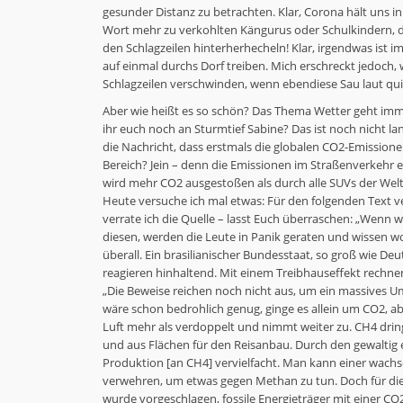
gesunder Distanz zu betrachten. Klar, Corona hält uns i
Wort mehr zu verkohlten Kängurus oder Schulkindern, die
den Schlagzeilen hinterherhecheln! Klar, irgendwas is
auf einmal durchs Dorf treiben. Mich erschreckt jedoch,
Schlagzeilen verschwinden, wenn ebendiese Sau laut quiek
Aber wie heißt es so schön? Das Thema Wetter geht imme
ihr euch noch an Sturmtief Sabine? Das ist noch nicht la
die Nachricht, dass erstmals die globalen CO
2
-Emissione
Bereich? Jein – denn die Emissionen im Straßenverkehr
wird mehr CO
2
ausgestoßen als durch alle SUVs der Welt 
Heute versuche ich mal etwas: Für den folgenden Text ve
verrate ich die Quelle – lasst Euch überraschen: „Wen
diesen, werden die Leute in Panik geraten und wissen wo
überall. Ein brasilianischer Bundesstaat, so groß wie Deu
reagieren hinhaltend. Mit einem Treibhauseffekt rechnen
„Die Beweise reichen noch nicht aus, um ein massives Um
wäre schon bedrohlich genug, ginge es allein um CO
2
, a
Luft mehr als verdoppelt und nimmt weiter zu. CH
4
drin
und aus Flächen für den Reisanbau. Durch den gewaltig 
Produktion [an CH
4
] vervielfacht. Man kann einer wachs
verwehren, um etwas gegen Methan zu tun. Doch für die 
wurde vorgeschlagen, fossile Energieträger mit einer CO