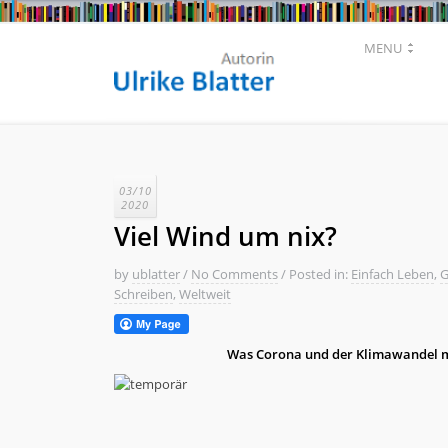
MENU
03/10
2020
Viel Wind um nix?
by
ublatter
/
No Comments
/
Posted in:
Einfach Leben
,
G
Schreiben
,
Weltweit
Was Corona und der Klimawandel m