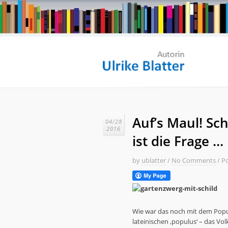
Auf’s Maul! Sc
04/28
2016
ist die Frage …
by
ublatter
/
No Comments
/
Po
Wie war das noch mit dem Pop
lateinischen ‚populus‘ – das Vo