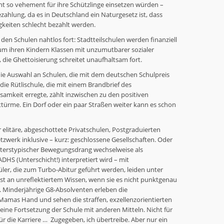
ht so vehement für ihre Schützlinge einsetzen würden –
ezahlung, da es in Deutschland ein Naturgesetz ist, dass
keiten schlecht bezahlt werden.
n den Schulen nahtlos fort: Stadtteilschulen werden finanziell
 um ihren Kindern Klassen mit unzumutbarer sozialer
ie Ghettoisierung schreitet unaufhaltsam fort.
die Auswahl an Schulen, die mit dem deutschen Schulpreis
ie Rütlischule, die mit einem Brandbrief des
amkeit erregte, zählt inzwischen zu den positiven
ttürme. Ein Dorf oder ein paar Straßen weiter kann es schon
 elitäre, abgeschottete Privatschulen, Postgraduierten
zwerk inklusive – kurz: geschlossene Gesellschaften. Oder
 alterstypischer Bewegungsdrang wechselweise als
DHS (Unterschicht!) interpretiert wird – mit
ler, die zum Turbo-Abitur geführt werden, leiden unter
ast an unreflektiertem Wissen, wenn sie es nicht punktgenau
 Minderjährige G8-Absolventen erleben die
amas Hand und sehen die straffen, exzellenzorientierten
 eine Fortsetzung der Schule mit anderen Mitteln. Nicht für
ür die Karriere … Zugegeben, ich übertreibe. Aber nur ein