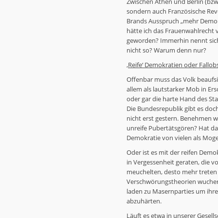
Zwischen Athen und Berlin (bzw.
sondern auch Französische Revol
Brands Ausspruch „mehr Demokr
hätte ich das Frauenwahlrecht 
geworden? Immerhin nennt sich d
nicht so? Warum denn nur?
‚Reife‘ Demokratien oder Fallob
Offenbar muss das Volk beaufsich
allem als lautstarker Mob in 
oder gar die harte Hand des Sta
Die Bundesrepublik gibt es doc
nicht erst gestern. Benehmen wi
unreife Pubertätsgören? Hat d
Demokratie von vielen als Mo
Oder ist es mit der reifen Dem
in Vergessenheit geraten, die 
meuchelten, desto mehr treten
Verschwörungstheorien wuchern
laden zu Masernparties um ihr
abzuhärten.
Läuft es etwa in unserer Gesell