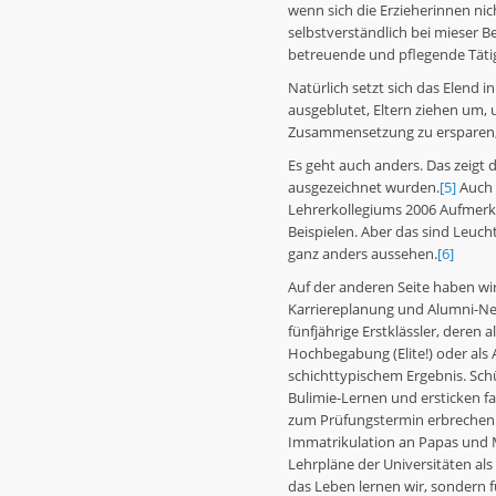
wenn sich die Erzieherinnen nic
selbstverständlich bei mieser B
betreuende und pflegende Tätig
Natürlich setzt sich das Elend i
ausgeblutet, Eltern ziehen um,
Zusammensetzung zu ersparen, d
Es geht auch anders. Das zeigt 
ausgezeichnet wurden.
[5]
Auch d
Lehrerkollegiums 2006 Aufmerks
Beispielen. Aber das sind Leuch
ganz anders aussehen.
[6]
Auf der anderen Seite haben wir
Karriereplanung und Alumni-Net
fünfjährige Erstklässler, deren
Hochbegabung (Elite!) oder als A
schichttypischem Ergebnis. Schü
Bulimie-Lernen und ersticken f
zum Prüfungstermin erbrechen.
Immatrikulation an Papas und M
Lehrpläne der Universitäten als
das Leben lernen wir, sondern f