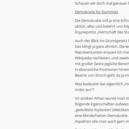
Schauen wir doch mal genauer 
Demokratie für Dummies
Die Demokratie soll ja eine Erf
üblich, alles und belehrt uns 
δημοκρατία „Herrschaft des Sta
Auch der Blick ins Grundgesetz 
Das klingt ja ganz ähnlich. Die
Repräsentanten erspare ich mei
Wikipedia nachlesen, und zweit
mit großer Geste jegliche Bere
in ebensolche Positionen hinei
Beatrix von Storch geht da ja mit
Was bedeutet das eigentlich „H
Volke aus“?
Im antiken Athen wurde man st
folgende Eigenschaften aufwies:
‚geduldete Asylanten‘ (Metöken)
eine Minderheiten-Demokratie
Aspekten (die man auch gern i