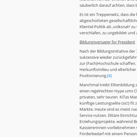
säuberlich darauf achten, dass 
Es ist ein Treppenwitz, dass di
abgeschotteten gesellschaftlic
Klientel-Politik als ‚volksnah‘ z
verschlafen, zu ungebildet und zu 
Bildungsversager for President
Nach der Bildungsinitiative der 
sukzessive wieder zurückgefahre
zur (Fach)Hochschule schaffen.
Herkunftsmilieu und elterlicher
Positionierung.
[4]
Manchmal treibt Elitenbildung a
einen regelrechten Hype ums Ch
privaten, sehr teuren KiTas Man
künftige Leistungselite (sic!) f
Märkte. Heute sind es meist na
Service nutzen. Elitäre Einrich
Erziehungsprojekte, während B
Kassiererinnen vorliebnehmen s
Förderbedarf mit einem Persona