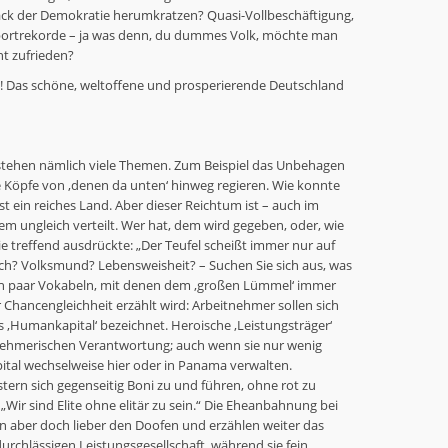
k der Demokratie herumkratzen? Quasi-Vollbeschäftigung,
xportrekorde – ja was denn, du dummes Volk, möchte man
ht zufrieden?
ng! Das schöne, weltoffene und prosperierende Deutschland
e stehen nämlich viele Themen. Zum Beispiel das Unbehagen
ie Köpfe von ‚denen da unten‘ hinweg regieren. Wie konnte
st ein reiches Land. Aber dieser Reichtum ist – auch im
rem ungleich verteilt. Wer hat, dem wird gegeben, oder, wie
treffend ausdrückte: „Der Teufel scheißt immer nur auf
ch? Volksmund? Lebensweisheit? – Suchen Sie sich aus, was
s ein paar Vokabeln, mit denen dem ‚großen Lümmel‘ immer
Chancengleichheit erzählt wird: Arbeitnehmer sollen sich
s ‚Humankapital‘ bezeichnet. Heroische ‚Leistungsträger‘
rnehmerischen Verantwortung; auch wenn sie nur wenig
apital wechselweise hier oder in Panama verwalten.
tern sich gegenseitig Boni zu und führen, ohne rot zu
ir sind Elite ohne elitär zu sein.“ Die Eheanbahnung bei
nn aber doch lieber den Doofen und erzählen weiter das
rchlässigen Leistungsgesellschaft, während sie fein