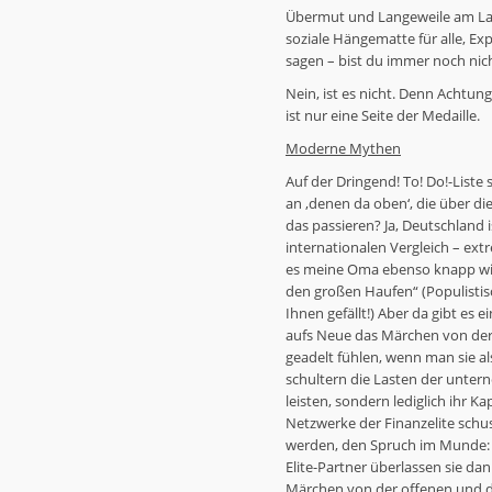
Übermut und Langeweile am Lac
soziale Hängematte für alle, E
sagen – bist du immer noch nic
Nein, ist es nicht. Denn Achtu
ist nur eine Seite der Medaille.
Moderne Mythen
Auf der Dringend! To! Do!-List
an ‚denen da oben‘, die über d
das passieren? Ja, Deutschland i
internationalen Vergleich – ext
es meine Oma ebenso knapp wie 
den großen Haufen“ (Populistis
Ihnen gefällt!) Aber da gibt e
aufs Neue das Märchen von der 
geadelt fühlen, wenn man sie al
schultern die Lasten der unte
leisten, sondern lediglich ihr K
Netzwerke der Finanzelite schus
werden, den Spruch im Munde: „W
Elite-Partner überlassen sie da
Märchen von der offenen und du