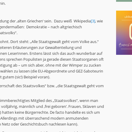
hin.
indung der ‚alten Griechen‘ sein. Dazu weiß Wikipedia
[3]
, wie
folgendermaßen: Demokratie – nach altgriechisch
atsvolks“.
lohnt. Dort steht: „Alle Staatsgewalt geht vom Volke aus.“
 weiteren Erläuterungen zur Gewaltenteilung und
nen LeserInnen. Erstens lässt sich das auch wunderbar auf
ens sprechen Populisten ja gerade diesen Staatsorganen oft
chtigung ab – um sich aber, ohne mit der Wimper zu zucken
nwählen zu lassen (die EU-Abgeordnete und GEZ-Saboteurin
 gutem (sic!) Beispiel voran).
errschaft des Staatsvolkes“ bzw. „die Staatsgewalt geht vom
immberechtigtes Mitglied des „Staatsvolkes“, wenn man
 volljährig, männlich und ‚frei geboren‘. Frauen, Sklaven und
 hatten keine Bürgerrechte. De facto handelte es sich um
. Allerdings mit überraschend modern anmutenden
m Netz oder Geschichtsbuch nachlesen kann).