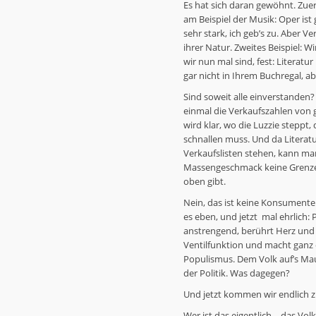
Es hat sich daran gewöhnt. Zuers
am Beispiel der Musik: Oper ist 
sehr stark, ich geb’s zu. Aber V
ihrer Natur. Zweites Beispiel: W
wir nun mal sind, fest: Literatu
gar nicht in Ihrem Buchregal, ab
Sind soweit alle einverstanden? 
einmal die Verkaufszahlen von 
wird klar, wo die Luzzie steppt
schnallen muss. Und da Literat
Verkaufslisten stehen, kann m
Massengeschmack keine Grenzen
oben gibt.
Nein, das ist keine Konsumentens
es eben, und jetzt mal ehrlich: 
anstrengend, berührt Herz und B
Ventilfunktion und macht ganz ei
Populismus. Dem Volk auf’s Maul 
der Politik. Was dagegen?
Und jetzt kommen wir endlich 
Wer ist das eigentlich – das Vol