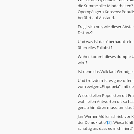
die Summe aller Minderheiten? E
Operngängern Konsens: Populism
berührt auf Abstand.
Fragt sich nur, wie dieser Abs
Distanz?
Und was ist das überhaupt: eine
überreifes Fallobst?
Woher kommt dieses dumpfe Unb
wird?
Ist denn das Volk laut Grundge
Und trotzdem ist es ganz offens
vom ewigen „Eiapopeia“, mit d
Wieso stellen Populisten oft Fra
wohlfeilen Antworten oft so h
genau hinhören muss, um das 
Jan-Werner Müller schrieb vor 
der Demokratie“
[2]
. Wieso fühl
schattig an, dass es mich friert?