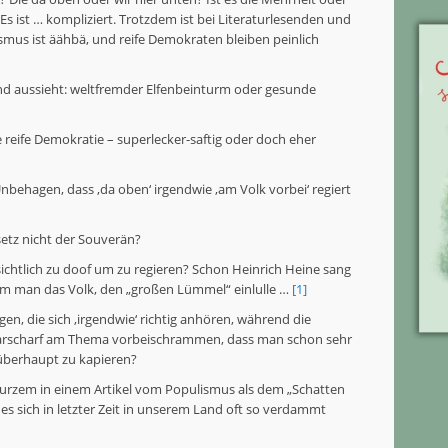
s ist … kompliziert. Trotzdem ist bei Literaturlesenden und
us ist äähbä, und reife Demokraten bleiben peinlich
tand aussieht: weltfremder Elfenbeinturm oder gesunde
 reife Demokratie – superlecker-saftig oder doch eher
ehagen, dass ‚da oben‘ irgendwie ‚am Volk vorbei‘ regiert
setz nicht der Souverän?
ichtlich zu doof um zu regieren? Schon Heinrich Heine sang
em man das Volk, den „großen Lümmel“ einlulle …
[1]
gen, die sich ‚irgendwie‘ richtig anhören, während die
aarscharf am Thema vorbeischrammen, dass man schon sehr
überhaupt zu kapieren?
Kurzem in einem Artikel vom Populismus als dem „Schatten
t es sich in letzter Zeit in unserem Land oft so verdammt