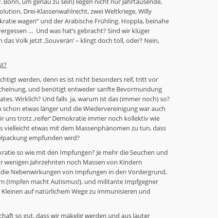
 Bonn, um genau zu sein) liegen nicht nur Jahrtausende,
ution, Drei-Klassenwahlrecht, zwei Weltkriege, Willy
atie wagen“ und der Arabische Frühling. Hoppla, beinahe
vergessen … Und was hat’s gebracht? Sind wir klüger
as Volk jetzt ‚Souverän‘ – klingt doch toll, oder? Nein,
st?
tigt werden, denn es ist nicht besonders reif, tritt vor
Erscheinung, und benötigt entweder sanfte Bevormundung
ates. Wirklich? Und falls ja, warum ist das (immer noch) so?
h schon etwas länger und die Wiedervereinigung war auch
r uns trotz ‚reifer‘ Demokratie immer noch kollektiv wie
as vielleicht etwas mit dem Massenphänomen zu tun, dass
gelpackung empfunden wird?
okratie so wie mit den Impfungen? Je mehr die Seuchen und
vor wenigen Jahrzehnten noch Massen von Kindern
 die Nebenwirkungen von Impfungen in den Vordergrund,
 (Impfen macht Autismus!), und militante Impfgegner
e Kleinen auf natürlichem Wege zu immunisieren und
schaft so gut, dass wir mäkelig werden und aus lauter