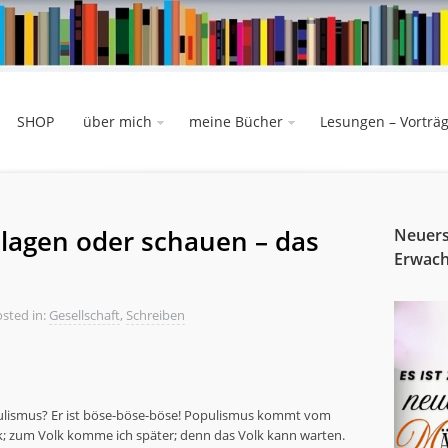
SHOP
über mich
meine Bücher
Lesungen – Vorträ
hlagen oder schauen – das
Neuers
Erwac
sted in:
Gesellschaft
,
Schreiben
ulismus? Er ist böse-böse-böse! Populismus kommt vom
lk; zum Volk komme ich später; denn das Volk kann warten.