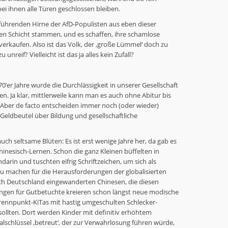
bei ihnen alle Türen geschlossen bleiben.
e führenden Hirne der AfD-Populisten aus eben dieser
hen Schicht stammen, und es schaffen, ihre schamlose
u verkaufen. Also ist das Volk, der ‚große Lümmel‘ doch zu
unreif? Vielleicht ist das ja alles kein Zufall?
70’er Jahre wurde die Durchlässigkeit in unserer Gesellschaft
n. Ja klar, mittlerweile kann man es auch ohne Abitur bis
 Aber de facto entscheiden immer noch (oder wieder)
 Geldbeutel über Bildung und gesellschaftliche
uch seltsame Blüten: Es ist erst wenige Jahre her, da gab es
inesisch-Lernen. Schon die ganz Kleinen büffelten in
darin und tuschten eifrig Schriftzeichen, um sich als
it zu machen für die Herausforderungen der globalisierten
ch Deutschland eingewanderten Chinesen, die diesen
tungen für Gutbetuchte kreieren schon längst neue modische
rennpunkt-KiTas mit hastig umgeschulten Schlecker-
ollten. Dort werden Kinder mit definitiv erhöhtem
lschlüssel ‚betreut‘, der zur Verwahrlosung führen würde,