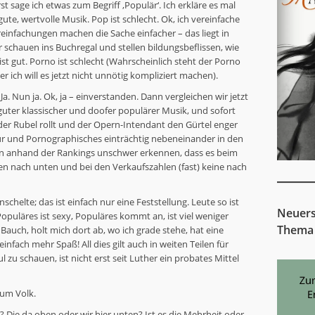
t sage ich etwas zum Begriff ‚Populär‘. Ich erkläre es mal
gute, wertvolle Musik. Pop ist schlecht. Ok, ich vereinfache
ereinfachungen machen die Sache einfacher – das liegt in
ir schauen ins Buchregal und stellen bildungsbeflissen, wie
r ist gut. Porno ist schlecht (Wahrscheinlich steht der Porno
er ich will es jetzt nicht unnötig kompliziert machen).
Ja. Nun ja. Ok, ja – einverstanden. Dann vergleichen wir jetzt
guter klassischer und doofer populärer Musik, und sofort
, der Rubel rollt und der Opern-Intendant den Gürtel enger
ur und Pornographisches einträchtig nebeneinander in den
an anhand der Rankings unschwer erkennen, dass es beim
 nach unten und bei den Verkaufszahlen (fast) keine nach
chelte; das ist einfach nur eine Feststellung. Leute so ist
Neuers
Populäres ist sexy, Populäres kommt an, ist viel weniger
Thema
auch, holt mich dort ab, wo ich grade stehe, hat eine
nfach mehr Spaß! All dies gilt auch in weiten Teilen für
zu schauen, ist nicht erst seit Luther ein probates Mittel
zum Volk.
k? Die da oben oder wir hier unten? Ist es die Mehrheit oder