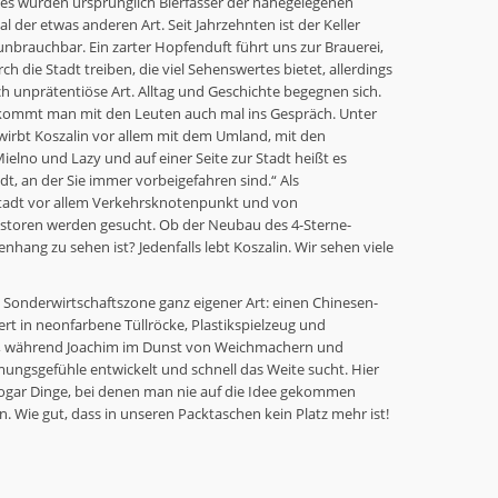
es wurden ursprünglich Bierfässer der nahegelegenen
l der etwas anderen Art. Seit Jahrzehnten ist der Keller
brauchbar. Ein zarter Hopfenduft führt uns zur Brauerei,
ch die Stadt treiben, die viel Sehenswertes bietet, allerdings
ch unprätentiöse Art. Alltag und Geschichte begegnen sich.
 kommt man mit den Leuten auch mal ins Gespräch. Unter
wirbt Koszalin vor allem mit dem Umland, mit den
lno und Lazy und auf einer Seite zur Stadt heißt es
adt, an der Sie immer vorbeigefahren sind.“ Als
Stadt vor allem Verkehrsknotenpunkt und von
vestoren werden gesucht. Ob der Neubau des 4-Sterne-
ang zu sehen ist? Jedenfalls lebt Koszalin. Wir sehen viele
 Sonderwirtschaftszone ganz eigener Art: einen Chinesen-
tert in neonfarbene Tüllröcke, Plastikspielzeug und
t, während Joachim im Dunst von Weichmachern und
ngsgefühle entwickelt und schnell das Weite sucht. Hier
 sogar Dinge, bei denen man nie auf die Idee gekommen
. Wie gut, dass in unseren Packtaschen kein Platz mehr ist!