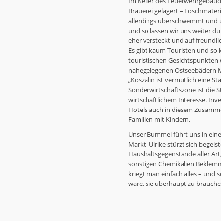
Im Keller des Feuerwehrgebäud
Brauerei gelagert – Löschmateria
allerdings überschwemmt und un
und so lassen wir uns weiter dur
eher versteckt und auf freundli
Es gibt kaum Touristen und so
touristischen Gesichtspunkten 
nahegelegenen Ostseebädern Mie
„Koszalin ist vermutlich eine St
Sonderwirtschaftszone ist die 
wirtschaftlichem Interesse. In
Hotels auch in diesem Zusammenh
Familien mit Kindern.
Unser Bummel führt uns in eine
Markt. Ulrike stürzt sich begeis
Haushaltsgegenstände aller Ar
sonstigen Chemikalien Beklemmu
kriegt man einfach alles – und
wäre, sie überhaupt zu brauchen