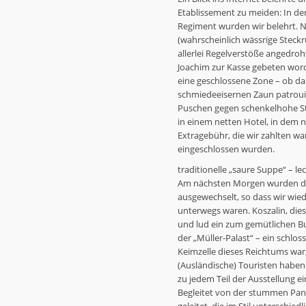
Etablissement zu meiden: In der
Regiment wurden wir belehrt. 
(wahrscheinlich wässrige Steck
allerlei Regelverstöße angedro
Joachim zur Kasse gebeten word
eine geschlossene Zone – ob 
schmiedeeisernen Zaun patrouil
Puschen gegen schenkelhohe Sti
in einem netten Hotel, in dem n
Extragebühr, die wir zahlten war
eingeschlossen wurden.
traditionelle „saure Suppe“ – lec
Am nächsten Morgen wurden die
ausgewechselt, so dass wir wi
unterwegs waren. Koszalin, dies
und lud ein zum gemütlichen Bu
der „Müller-Palast“ – ein schlo
Keimzelle dieses Reichtums war
(Ausländische) Touristen haben
zu jedem Teil der Ausstellung ei
Begleitet von der stummen Pan