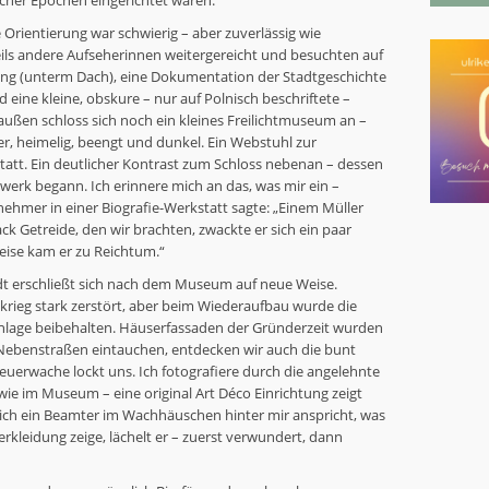
dlicher Epochen eingerichtet waren:
 Orientierung war schwierig – aber zuverlässig wie
eils andere Aufseherinnen weitergereicht und besuchten auf
ung (unterm Dach), eine Dokumentation der Stadtgeschichte
eine kleine, obskure – nur auf Polnisch beschriftete –
außen schloss sich noch ein kleines Freilichtmuseum an –
r, heimelig, beengt und dunkel. Ein Webstuhl zur
tatt. Ein deutlicher Kontrast zum Schloss nebenan – dessen
rk begann. Ich erinnere mich an das, was mir ein –
lnehmer in einer Biografie-Werkstatt sagte: „Einem Müller
ck Getreide, den wir brachten, zwackte er sich ein paar
eise kam er zu Reichtum.“
adt erschließt sich nach dem Museum auf neue Weise.
krieg stark zerstört, aber beim Wiederaufbau wurde die
 Anlage beibehalten. Häuserfassaden der Gründerzeit wurden
Nebenstraßen eintauchen, entdecken wir auch die bunt
Feuerwache lockt uns. Ich fotografiere durch die angelehnte
wie im Museum – eine original Art Déco Einrichtung zeigt
mich ein Beamter im Wachhäuschen hinter mir anspricht, was
erkleidung zeige, lächelt er – zuerst verwundert, dann