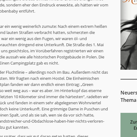
de, sondern eher den Eindruck erweckte, als hätten wir vom
obbenbaby entführt.
war ein wenig weinerlich zumute: Nach einem extrem heißen
 und lauten Straßen verbracht hatten, schmerzten die
 war ein wenig aus den Fugen, wir waren öl- und
rauchten dringend eine Unterkunft. Die Straße des 1. Mai
 uns gesichtslos, im Vorüberfahren registrierten wir einen
 die aussah wie alle historischen Postgebäude in Polen. Die
Einen Campingplatz gab es nicht.
 der Fluchtlinie – allerdings noch im Bau. Außerdem nicht das
sten. Wir fragten nach einem Hostel. Die Einheimischen
tplan fanden wir dann endlich einen Eintrag: „Green
 so weit weg aus – war es aber. Im Hinterkopf das eiserne
Neuers
 letzten 10 Kilometer sind immer die härtesten“, radelten wir
Thema
urück und fanden in einem sehr abgelegenen Wohnviertel
jedoch keine Unterkunft. Eine grimmige Dame in Puschen und
en Spalt, und als sie sah, wen sie da vor sich hatte,
andstreicher-und-Obdachlose-haben-hier-nichts-verloren-
llzu gut kannten.
uns später, dass wir gut daran getan hatten, dieses