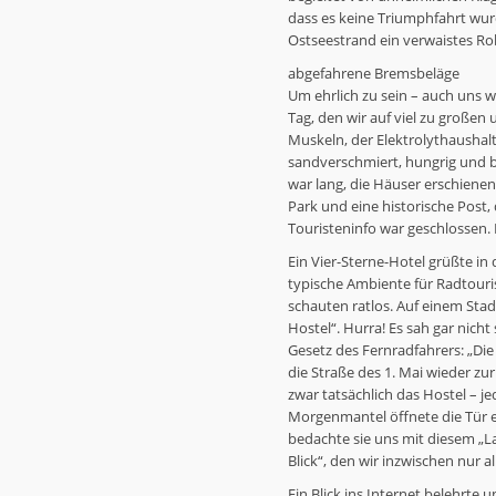
dass es keine Triumphfahrt wur
Ostseestrand ein verwaistes R
abgefahrene Bremsbeläge
Um ehrlich zu sein – auch uns 
Tag, den wir auf viel zu großen
Muskeln, der Elektrolythaushalt
sandverschmiert, hungrig und b
war lang, die Häuser erschienen
Park und eine historische Post,
Touristeninfo war geschlossen. 
Ein Vier-Sterne-Hotel grüßte in
typische Ambiente für Radtouri
schauten ratlos. Auf einem Stad
Hostel“. Hurra! Es sah gar nicht
Gesetz des Fernradfahrers: „Die
die Straße des 1. Mai wieder z
zwar tatsächlich das Hostel – 
Morgenmantel öffnete die Tür ein
bedachte sie uns mit diesem „L
Blick“, den wir inzwischen nur a
Ein Blick ins Internet belehrte 