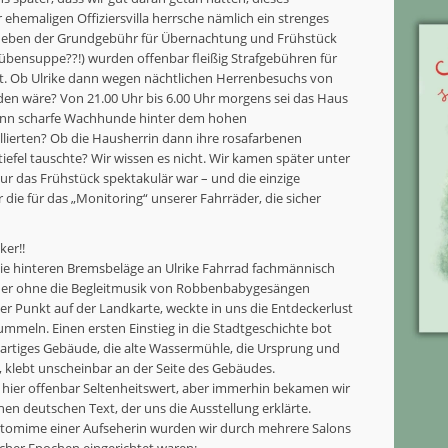
 ehemaligen Offiziersvilla herrsche nämlich ein strenges
Neben der Grundgebühr für Übernachtung und Frühstück
rübensuppe??!) wurden offenbar fleißig Strafgebühren für
ht. Ob Ulrike dann wegen nächtlichen Herrenbesuchs von
en wäre? Von 21.00 Uhr bis 6.00 Uhr morgens sei das Haus
dann scharfe Wachhunde hinter dem hohen
lierten? Ob die Hausherrin dann ihre rosafarbenen
efel tauschte? Wir wissen es nicht. Wir kamen später unter
ur das Frühstück spektakulär war – und die einzige
 die für das „Monitoring“ unserer Fahrräder, die sicher
ker!!
 hinteren Bremsbeläge an Ulrike Fahrrad fachmännisch
eder ohne die Begleitmusik von Robbenbabygesängen
er Punkt auf der Landkarte, weckte in uns die Entdeckerlust
mmeln. Einen ersten Einstieg in die Stadtgeschichte bot
ssartiges Gebäude, die alte Wassermühle, die Ursprung und
, klebt unscheinbar an der Seite des Gebäudes.
 hier offenbar Seltenheitswert, aber immerhin bekamen wir
nen deutschen Text, der uns die Ausstellung erklärte.
tomime einer Aufseherin wurden wir durch mehrere Salons