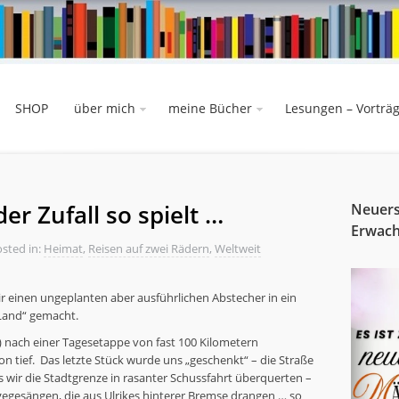
SHOP
über mich
meine Bücher
Lesungen – Vorträ
der Zufall so spielt …
Neuers
Erwac
sted in:
Heimat
,
Reisen auf zwei Rädern
,
Weltweit
r einen ungeplanten aber ausführlichen Abstecher in ein
 Land“ gemacht.
n) nach einer Tagesetappe von fast 100 Kilometern
on tief. Das letzte Stück wurde uns „geschenkt“ – die Straße
ss wir die Stadtgrenze in rasanter Schussfahrt überquerten –
gegesängen, die aus Ulrikes hinterer Bremse drangen … so