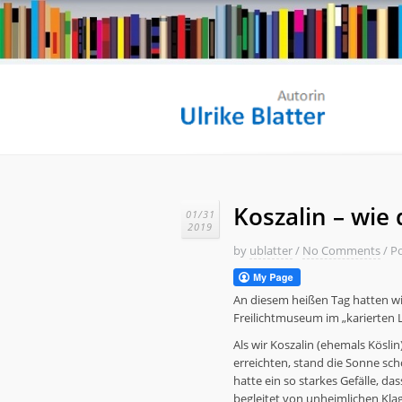
Koszalin – wie 
01/31
2019
by
ublatter
/
No Comments
/
Po
An diesem heißen Tag hatten wi
Freilichtmuseum im „karierten
Als wir Koszalin (ehemals Kösli
erreichten, stand die Sonne sch
hatte ein so starkes Gefälle, da
begleitet von unheimlichen Kla