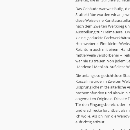
geleitet, die im Stil unterschie
Das Gebäude war weitläufig, die
Staffelstäbe wurden wir an jew
diese Weise eine Kunstausstell
nach dem Zweiten Weltkrieg und 
Ausstellung zur Freimauerei. Dr
kleine, geduckte Fachwerkhäuse
Heimweberei. Eine kleine Werks
Reichtum auch mit einem Handwe
mittlerweile verstorbener – Tei
war nie zu trauen. Von jedem Sa
Händevoll Mehl ab. Auf diese W
Die anfangs so gesichtslose St
Koszalin wurde im Zweiten Welt
ursprüngliche mittelalterliche
nachempfunden und als wir in 
angemalten Originale. Die alte 
Tür den Eingangsbereich, der – 
und erschrecke furchtbar, als 
ich wolle. Als ich ihm die Wandv
aufrichtig erfreut.