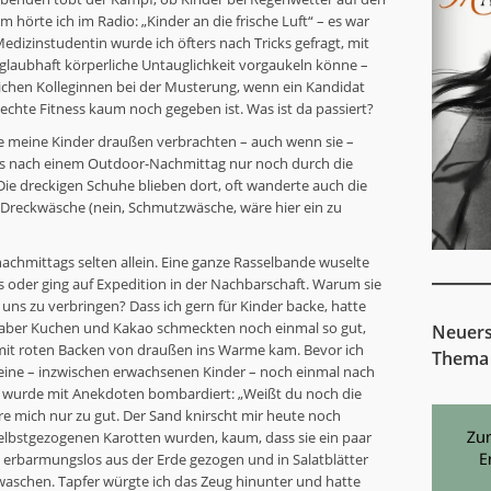
hörte ich im Radio: „Kinder an die frische Luft“ – es war
Medizinstudentin wurde ich öfters nach Tricks gefragt, mit
aubhaft körperliche Untauglichkeit vorgaukeln könne –
lichen Kolleginnen bei der Musterung, wenn ein Kandidat
l echte Fitness kaum noch gegeben ist. Was ist da passiert?
ie meine Kinder draußen verbrachten – auch wenn sie –
s nach einem Outdoor-Nachmittag nur noch durch die
ie dreckigen Schuhe blieben dort, oft wanderte auch die
 Dreckwäsche (nein, Schmutzwäsche, wäre hier ein zu
achmittags selten allein. Eine ganze Rasselbande wuselte
oder ging auf Expedition in der Nachbarschaft. Warum sie
 uns zu verbringen? Dass ich gern für Kinder backe, hatte
 aber Kuchen und Kakao schmeckten noch einmal so gut,
Neuers
it roten Backen von draußen ins Warme kam. Bevor ich
Thema
meine – inzwischen erwachsenen Kinder – noch einmal nach
d wurde mit Anekdoten bombardiert: „Weißt du noch die
ere mich nur zu gut. Der Sand knirscht mir heute noch
elbstgezogenen Karotten wurden, kaum, dass sie ein paar
 erbarmungslos aus der Erde gezogen und in Salatblätter
ewaschen. Tapfer würgte ich das Zeug hinunter und hatte