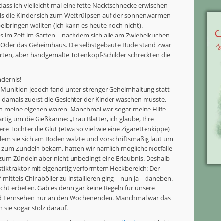
dass ich vielleicht mal eine fette Nacktschnecke erwischen
als die Kinder sich zum Wettrülpsen auf der sonnenwarmen
eibringen wollten (ich kann es heute noch nicht).
 im Zelt im Garten – nachdem sich alle am Zwiebelkuchen
. Oder das Geheimhaus. Die selbstgebaute Bude stand zwar
rten, aber handgemalte Totenkopf-Schilder schreckten die
ndernis!
Munition jedoch fand unter strenger Geheimhaltung statt
 damals zuerst die Gesichter der Kinder waschen musste,
ch meine eigenen waren. Manchmal war sogar meine Hilfe
rtig um die Gießkanne: „Frau Blatter, ich glaube, Ihre
re Tochter die Glut (etwa so viel wie eine Zigarettenkippe)
ndem sie sich am Boden wälzte und vorschriftsmäßig laut um
bnis zum Zündeln bekam, hatten wir nämlich mögliche Notfälle
um Zündeln aber nicht unbedingt eine Erlaubnis. Deshalb
stiktraktor mit eigenartig verformtem Heckbereich: Der
mittels Chinaböller zu installieren ging – nun ja – daneben.
icht erbeten. Gab es denn gar keine Regeln für unsere
d Fernsehen nur an den Wochenenden. Manchmal war das
 sie sogar stolz darauf.