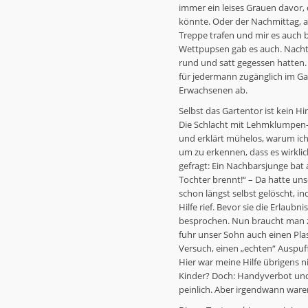
immer ein leises Grauen davor, 
könnte. Oder der Nachmittag, 
Treppe trafen und mir es auch b
Wettpupsen gab es auch. Nachts
rund und satt gegessen hatten
für jedermann zugänglich im Ga
Erwachsenen ab.
Selbst das Gartentor ist kein Hi
Die Schlacht mit Lehmklumpen-
und erklärt mühelos, warum ich
um zu erkennen, dass es wirkli
gefragt: Ein Nachbarsjunge bat a
Tochter brennt!“ – Da hatte unse
schon längst selbst gelöscht, i
Hilfe rief. Bevor sie die Erlau
besprochen. Nun braucht man z
fuhr unser Sohn auch einen Pla
Versuch, einen „echten“ Auspuff 
Hier war meine Hilfe übrigens n
Kinder? Doch: Handyverbot un
peinlich. Aber irgendwann waren