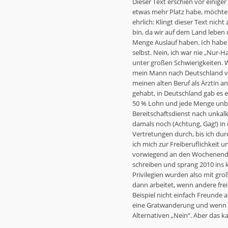
Dieser Text erschien vor einige
etwas mehr Platz habe, möchte i
ehrlich: Klingt dieser Text nicht 
bin, da wir auf dem Land leben
Menge Auslauf haben. Ich habe 
selbst. Nein, ich war nie „Nur-H
unter großen Schwierigkeiten. W
mein Mann nach Deutschland vers
meinen alten Beruf als Ärztin an
gehabt, in Deutschland gab es e
50 % Lohn und jede Menge unb
Bereitschaftsdienst nach unkal
damals noch (Achtung, Gag!) in
Vertretungen durch, bis ich du
ich mich zur Freiberuflichkeit 
vorwiegend an den Wochenenden
schreiben und sprang 2010 ins 
Privilegien wurden also mit gr
dann arbeitet, wenn andere frei
Beispiel nicht einfach Freunde
eine Gratwanderung und wenn m
Alternativen „Nein“. Aber das k