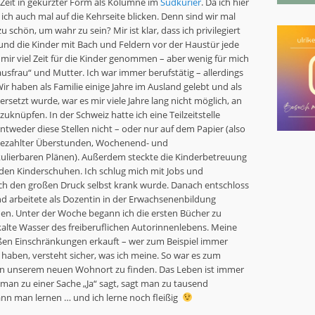
r Zeit in gekürzter Form als Kolumne im
Südkurier
. Da ich hier
ch auch mal auf die Kehrseite blicken. Denn sind wir mal
zu schön, um wahr zu sein? Mir ist klar, dass ich privilegiert
 und die Kinder mit Bach und Feldern vor der Haustür jede
mir viel Zeit für die Kinder genommen – aber wenig für mich
ausfrau“ und Mutter. Ich war immer berufstätig – allerdings
ir haben als Familie einige Jahre im Ausland gelebt und als
etzt wurde, war es mir viele Jahre lang nicht möglich, an
zuknüpfen. In der Schweiz hatte ich eine Teilzeitstelle
ntweder diese Stellen nicht – oder nur auf dem Papier (also
ezahlter Überstunden, Wochenend- und
kulierbaren Plänen). Außerdem steckte die Kinderbetreuung
 den Kinderschuhen. Ich schlug mich mit Jobs und
rch den großen Druck selbst krank wurde. Danach entschloss
und arbeitete als Dozentin in der Erwachsenenbildung
. Unter der Woche begann ich die ersten Bücher zu
kalte Wasser des freiberuflichen Autorinnenlebens. Meine
oßen Einschränkungen erkauft – wer zum Beispiel immer
 haben, versteht sicher, was ich meine. So war es zum
 an unserem neuen Wohnort zu finden. Das Leben ist immer
an zu einer Sache „Ja“ sagt, sagt man zu tausend
ann man lernen … und ich lerne noch fleißig