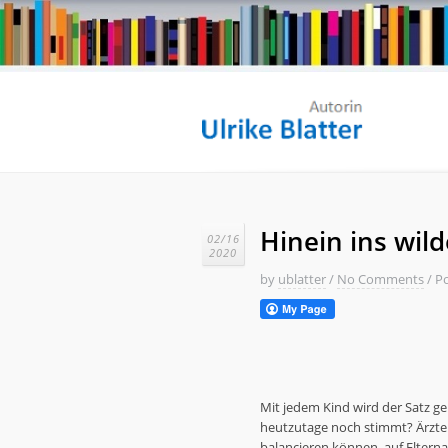
Hinein ins wil
02/16
2020
by
ublatter
/
No Comments
/
Po
Mit jedem Kind wird der Satz ge
heutzutage noch stimmt? Ärzte 
balancieren können, auf Eltern