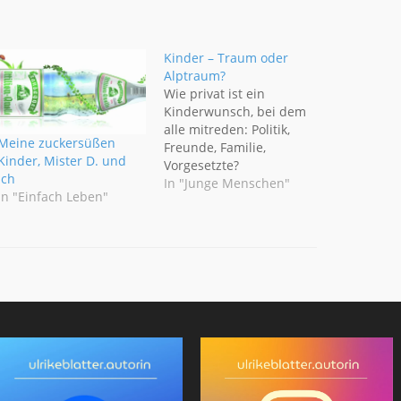
Kinder – Traum oder
Alptraum?
Wie privat ist ein
Kinderwunsch, bei dem
alle mitreden: Politik,
Meine zuckersüßen
Freunde, Familie,
Kinder, Mister D. und
Vorgesetzte?
ich
Beobachtungen aus den
In "Junge Menschen"
In "Einfach Leben"
letzten 25 Jahren.