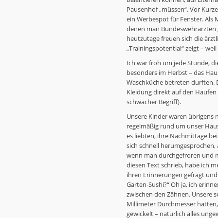
Pausenhof „müssen“. Vor Kurzem 
ein Werbespot für Fenster. Als 
denen man Bundeswehrärzten gl
heutzutage freuen sich die ärzt
„Trainingspotential“ zeigt – wei
Ich war froh um jede Stunde, d
besonders im Herbst – das Hau
Waschküche betreten durften. D
Kleidung direkt auf den Haufen
schwacher Begriff).
Unsere Kinder waren übrigens n
regelmäßig rund um unser Haus 
es liebten, ihre Nachmittage bei
sich schnell herumgesprochen,
wenn man durchgefroren und m
diesen Text schrieb, habe ich 
ihren Erinnerungen gefragt un
Garten-Sushi?“ Oh ja, ich erinn
zwischen den Zähnen. Unsere s
Millimeter Durchmesser hatten,
gewickelt – natürlich alles ung