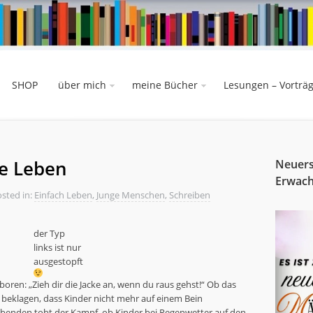
SHOP
über mich
meine Bücher
Lesungen – Vorträ
de Leben
Neuers
Erwac
sted in:
Einfach Leben
,
Junge Menschen
,
Schreiben
der Typ
links ist nur
ausgestopft
boren: „Zieh dir die Jacke an, wenn du raus gehst!“ Ob das
beklagen, dass Kinder nicht mehr auf einem Bein
abenden tobt der Kampf, ob Kinder bei Regenwetter auf den