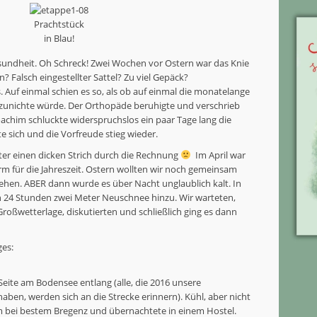
Prachtstück
in Blau!
sundheit. Oh Schreck! Zwei Wochen vor Ostern war das Knie
? Falsch eingestellter Sattel? Zu viel Gepäck?
 Auf einmal schien es so, als ob auf einmal die monatelange
 zunichte würde. Der Orthopäde beruhigte und verschrieb
achim schluckte widerspruchslos ein paar Tage lang die
e sich und die Vorfreude stieg wieder.
er einen dicken Strich durch die Rechnung
Im April war
m für die Jahreszeit. Ostern wollten wir noch gemeinsam
gehen. ABER dann wurde es über Nacht unglaublich kalt. In
 24 Stunden zwei Meter Neuschnee hinzu. Wir warteten,
roßwetterlage, diskutierten und schließlich ging es dann
ges:
Seite am Bodensee entlang (alle, die 2016 unsere
haben, werden sich an die Strecke erinnern). Kühl, aber nicht
him bei bestem Bregenz und übernachtete in einem Hostel.