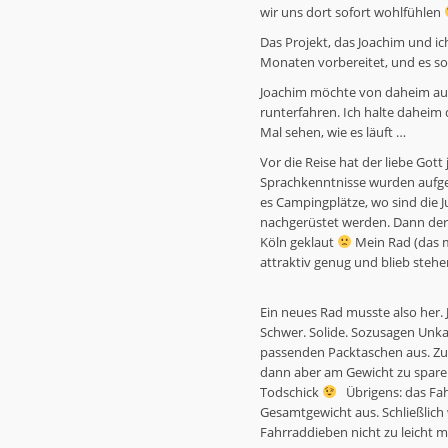
wir uns dort sofort wohlfühlen
Das Projekt, das Joachim und ich
Monaten vorbereitet, und es sol
Joachim möchte von daheim aus 
runterfahren. Ich halte daheim d
Mal sehen, wie es läuft …
Vor die Reise hat der liebe Gott 
Sprachkenntnisse wurden aufgef
es Campingplätze, wo sind die 
nachgerüstet werden. Dann der
Köln geklaut
Mein Rad (das m
attraktiv genug und blieb steh
Ein neues Rad musste also her. 
Schwer. Solide. Sozusagen Unkap
passenden Packtaschen aus. Zue
dann aber am Gewicht zu sparen,
Todschick
Übrigens: das Fah
Gesamtgewicht aus. Schließlich
Fahrraddieben nicht zu leicht 