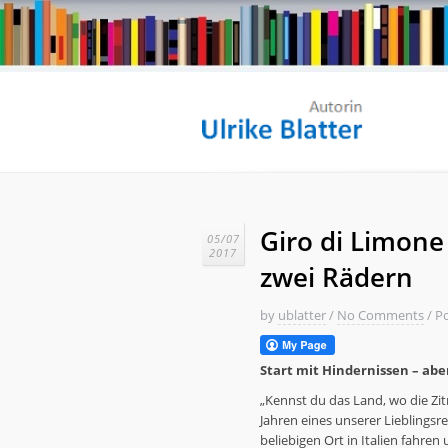
Giro di Limone 
05/07
2017
zwei Rädern
by
ublatter
/
No Comments
/
Po
Start mit Hindernissen – abe
„Kennst du das Land, wo die Zit
Jahren eines unserer Lieblings
beliebigen Ort in Italien fahren