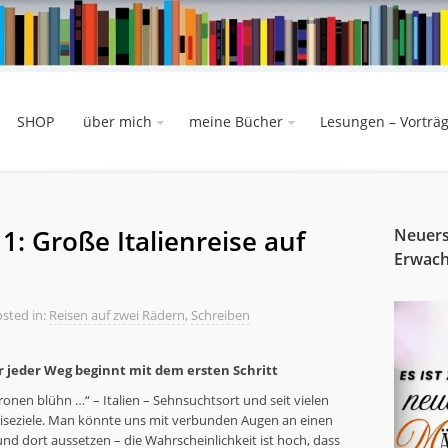
SHOP
über mich
meine Bücher
Lesungen – Vorträ
1: Große Italienreise auf
Neuers
Erwac
sted in:
Reisen auf zwei Rädern
,
Schreiben
r jeder Weg beginnt mit dem ersten Schritt
ronen blühn …“ – Italien – Sehnsuchtsort und seit vielen
reiseziele. Man könnte uns mit verbunden Augen an einen
 und dort aussetzen – die Wahrscheinlichkeit ist hoch, dass