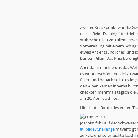
Zweiter Knackpunkt war die Ge
dick … Beim Training übertrieben
Wahrscheinlich von allem etwas.
Vorbereitung mit einem Schlag
etwas Antientzündliches, und Jo
bunten Pillen. Das Knie beruhigt
Aber dann machte uns das Wett
es wunderschön und viel zu war
feiern und danach sollte es los
den Alpen kamen innerhalb von
checkten mehrmals täglich die G
am 20. April doch los.
Hier ist die Route des ersten Ta
Joachim fuhr auf der Schweizer 
#HolidayChallenge
mitverfolgt 
zu kalt, und so erreichte Joac