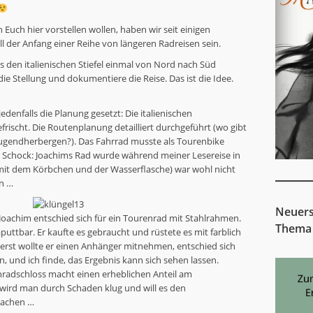
 Euch hier vorstellen wollen, haben wir seit einigen
l der Anfang einer Reihe von längeren Radreisen sein.
den italienischen Stiefel einmal von Nord nach Süd
ie Stellung und dokumentiere die Reise. Das ist die Idee.
jedenfalls die Planung gesetzt: Die italienischen
rischt. Die Routenplanung detailliert durchgeführt (wo gibt
Jugendherbergen?). Das Fahrrad musste als Tourenbike
 Schock: Joachims Rad wurde während meiner Lesereise in
it dem Körbchen und der Wasserflasche) war wohl nicht
en …
Neuers
Joachim entschied sich für ein Tourenrad mit Stahlrahmen.
Thema
uttbar. Er kaufte es gebraucht und rüstete es mit farblich
rst wollte er einen Anhänger mitnehmen, entschied sich
 und ich finde, das Ergebnis kann sich sehen lassen.
radschloss macht einen erheblichen Anteil am
 wird man durch Schaden klug und will es den
machen …