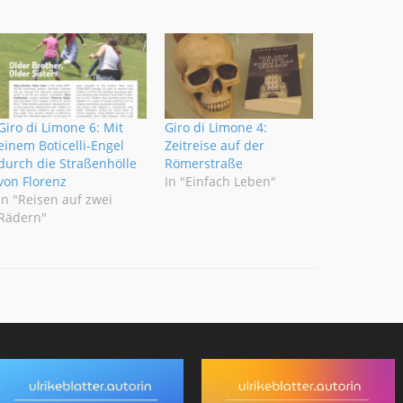
Giro di Limone 6: Mit
Giro di Limone 4:
einem Boticelli-Engel
Zeitreise auf der
durch die Straßenhölle
Römerstraße
von Florenz
In "Einfach Leben"
In "Reisen auf zwei
Rädern"