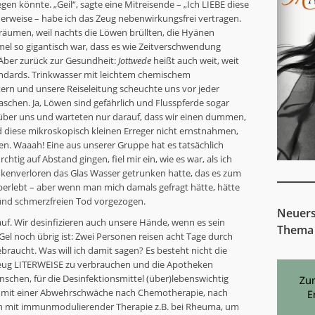
en könnte. „Geil“, sagte eine Mitreisende – „Ich LIEBE diese
herweise – habe ich das Zeug nebenwirkungsfrei vertragen.
räumen, weil nachts die Löwen brüllten, die Hyänen
el so gigantisch war, dass es wie Zeitverschwendung
 Aber zurück zur Gesundheit:
Jottwede
heißt auch weit, weit
andards. Trinkwasser mit leichtem chemischem
ern und unsere Reiseleitung scheuchte uns vor jeder
schen. Ja, Löwen sind gefährlich und Flusspferde sogar
 über uns und warteten nur darauf, dass wir einen dummen,
iese mikroskopisch kleinen Erreger nicht ernstnahmen,
ten. Waaah! Eine aus unserer Gruppe hat es tatsächlich
htig auf Abstand gingen, fiel mir ein, wie es war, als ich
kenverloren das Glas Wasser getrunken hatte, das es zum
überlebt – aber wenn man mich damals gefragt hätte, hätte
 und schmerzfreien Tod vorgezogen.
Neuers
auf. Wir desinfizieren auch unsere Hände, wenn es sein
Thema
 Gel noch übrig ist: Zwei Personen reisen acht Tage durch
braucht. Was will ich damit sagen? Es besteht nicht die
Zeug LITERWEISE zu verbrauchen und die Apotheken
nschen, für die Desinfektionsmittel (über)lebenswichtig
en mit einer Abwehrschwäche nach Chemotherapie, nach
h mit immunmodulierender Therapie z.B. bei Rheuma, um