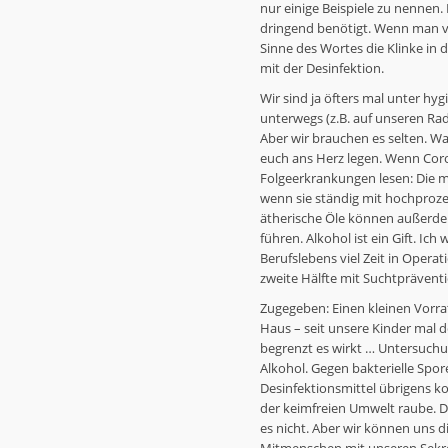
nur einige Beispiele zu nennen
dringend benötigt. Wenn man von
Sinne des Wortes die Klinke in
mit der Desinfektion.
Wir sind ja öfters mal unter h
unterwegs (z.B. auf unseren Ra
Aber wir brauchen es selten. 
euch ans Herz legen. Wenn Coro
Folgeerkrankungen lesen: Die m
wenn sie ständig mit hochprozen
ätherische Öle können außerdem
führen. Alkohol ist ein Gift. Ic
Berufslebens viel Zeit in Opera
zweite Hälfte mit Suchtpräventi
Zugegeben: Einen kleinen Vorrat
Haus – seit unsere Kinder mal 
begrenzt es wirkt … Untersuchun
Alkohol. Gegen bakterielle Spo
Desinfektionsmittel übrigens kom
der keimfreien Umwelt raube. Di
es nicht. Aber wir können uns