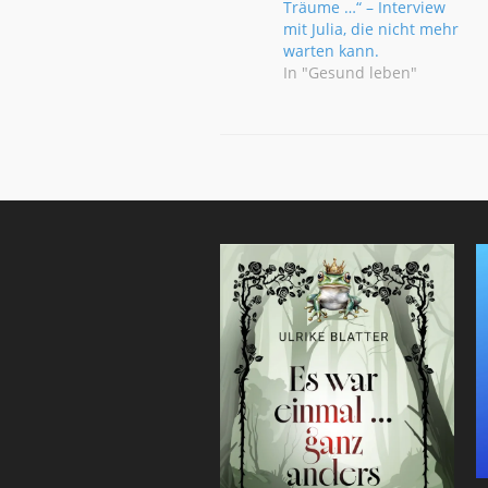
Träume …“ – Interview
mit Julia, die nicht mehr
warten kann.
In "Gesund leben"