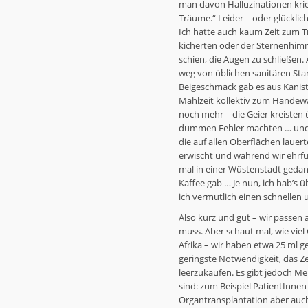
man davon Halluzinationen krieg
Träume.“ Leider – oder glücklic
Ich hatte auch kaum Zeit zum T
kicherten oder der Sternenhimm
schien, die Augen zu schließen.
weg von üblichen sanitären St
Beigeschmack gab es aus Kanist
Mahlzeit kollektiv zum Händewa
noch mehr – die Geier kreisten
dummen Fehler machten … und d
die auf allen Oberflächen lauer
erwischt und während wir ehrfürc
mal in einer Wüstenstadt gedan
Kaffee gab … Je nun, ich hab’s 
ich vermutlich einen schnellen
Also kurz und gut – wir passen 
muss. Aber schaut mal, wie viel
Afrika – wir haben etwa 25 ml ge
geringste Notwendigkeit, das 
leerzukaufen. Es gibt jedoch Me
sind: zum Beispiel PatientInn
Organtransplantation aber auc