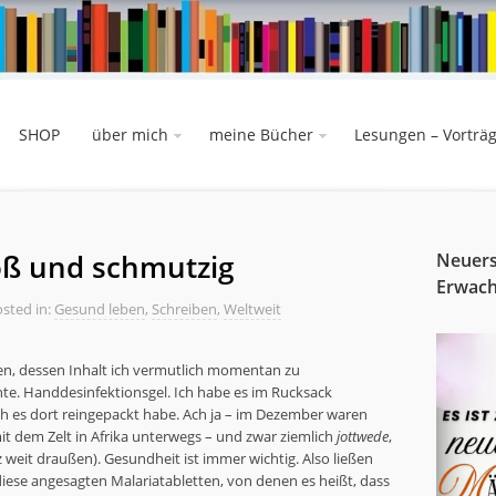
SHOP
über mich
meine Bücher
Lesungen – Vorträ
roß und schmutzig
Neuers
Erwac
sted in:
Gesund leben
,
Schreiben
,
Weltweit
hen, dessen Inhalt ich vermutlich momentan zu
te. Handdesinfektionsgel. Ich habe es im Rucksack
h es dort reingepackt habe. Ach ja – im Dezember waren
t dem Zelt in Afrika unterwegs – und zwar ziemlich
jottwede
,
nz weit draußen). Gesundheit ist immer wichtig. Also ließen
iese angesagten Malariatabletten, von denen es heißt, dass