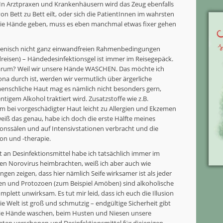
. In Arztpraxen und Krankenhäusern wird das Zeug ebenfalls
 Bett zu Bett eilt, oder sich die PatientInnen im wahrsten
 die Hände geben, muss es eben manchmal etwas fixer gehen
ygienisch nicht ganz einwandfreien Rahmenbedingungen
dreisen) – Händedesinfektionsgel ist immer im Reisegepäck.
Warum? Weil wir unsere Hände WASCHEN. Das möchte ich
na durch ist, werden wir vermutlich über ärgerliche
enschliche Haut mag es nämlich nicht besonders gern,
tigem Alkohol traktiert wird. Zusatzstoffe wie z.B.
 bei vorgeschädigter Haut leicht zu Allergien und Ekzemen
h weiß das genau, habe ich doch die erste Hälfte meines
tionssälen und auf Intensivstationen verbracht und die
on und -therapie.
 an Desinfektionsmittel habe ich tatsächlich immer im
den Norovirus heimbrachten, weiß ich aber auch wie
gen zeigen, dass hier nämlich Seife wirksamer ist als jeder
ren und Protozoen (zum Beispiel Amöben) sind alkoholische
plett unwirksam. Es tut mir leid, dass ich euch die Illusion
e Welt ist groß und schmutzig – endgültige Sicherheit gibt
 die Hände waschen, beim Husten und Niesen unsere