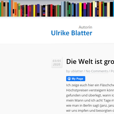
Die Welt ist g
03/05
2020
by
ublatter
/
No Comments
/
Po
Ich zeige euch hier ein Fläschc
Höchstpreisen versteigern könn
gefunden und überlegt, wann ic
mein Mann und ich acht Tage mi
wie man in Berlin sagt (janz, ja
wir uns impfen und besorgten d