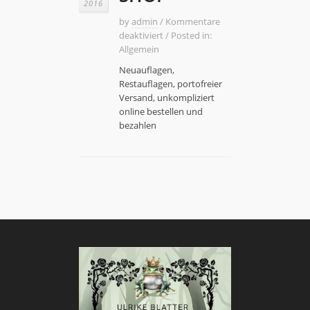
2016
by
admin
/
Kommentare
für
deaktiviert
/
Posted in:
SHOP
Allgemein
Neuauflagen,
Restauflagen, portofreier
Versand, unkompliziert
online bestellen und
bezahlen